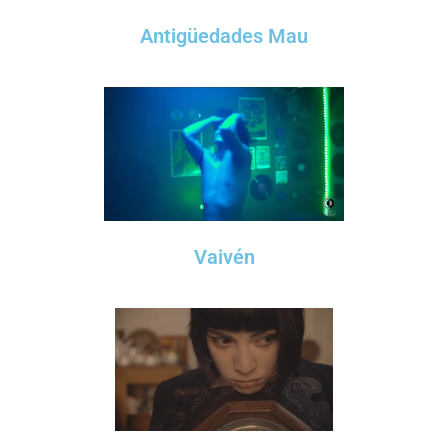
Antigüedades Mau
Vaivén