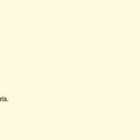
e exhibición de Cine Mexicano en
Foco CEDECINE
 de agosto al 1 de noviembre de 2026
ria.