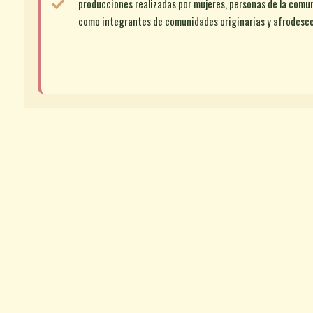
producciones realizadas por mujeres, personas de la comu
como integrantes de comunidades originarias y afrodesc
Apertura de convocat
26 mayo 2026