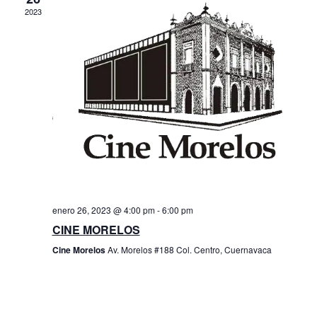
g
c
2023
g
a
i
o
a
c
n
i
a
c
l
ó
a
i
n
f
ó
e
d
c
n
e
h
a
d
v
.
i
e
s
enero 26, 2023 @ 4:00 pm
-
6:00 pm
b
CINE MORELOS
t
ú
Cine Morelos
Av. Morelos #188 Col. Centro, Cuernavaca
a
s
s
q
d