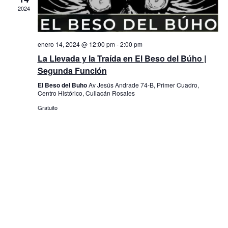
g
c
2024
g
a
i
o
a
c
n
i
a
enero 14, 2024 @ 12:00 pm
-
2:00 pm
c
l
La Llevada y la Traída en El Beso del Búho |
ó
a
i
Segunda Función
n
f
ó
e
El Beso del Buho
Av Jesús Andrade 74-B, Primer Cuadro,
d
Centro Histórico, Culiacán Rosales
c
n
e
h
Gratuito
a
d
v
.
i
e
s
b
t
ú
a
s
s
q
d