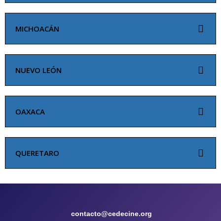
MICHOACÁN
NUEVO LEÓN
OAXACA
QUERETARO
contacto@cedecine.org