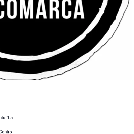
nte “La
Centro