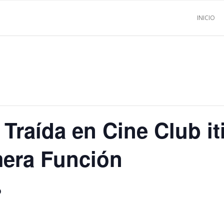
INICIO
 Traída en Cine Club it
mera Función
O