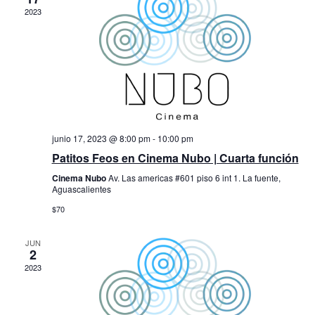
g
c
2023
g
a
i
o
a
c
n
i
a
c
l
ó
a
i
n
f
ó
e
d
c
junio 17, 2023 @ 8:00 pm
-
10:00 pm
n
e
h
Patitos Feos en Cinema Nubo | Cuarta función
a
d
v
.
Cinema Nubo
Av. Las americas #601 piso 6 int 1. La fuente,
i
Aguascalientes
e
s
$70
b
t
ú
JUN
a
2
s
2023
s
q
d