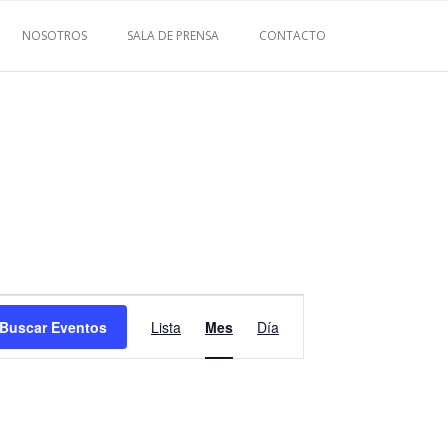
NOSOTROS
SALA DE PRENSA
CONTACTO
N
Buscar Eventos
Lista
Mes
Día
a
v
e
g