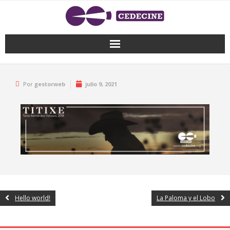
Por
gestorweb
julio 9, 2021
Hello world!
La Paloma y el Lobo